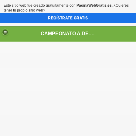
Este sitio web fue creado gratuitamente con
PaginaWebGratis.es
. ¿Quieres
tener tu propio sitio web?
REGÍSTRATE GRATIS
CAMPEONATO A.DE.FU 7 FUENGIROLA - MIJAS
2025-2026
EFU 7, 2025-2026
25-2026
UEVAS, ADEFU 7, 2025-2026
 2025-2026
RTIVIDAD 2024-2025