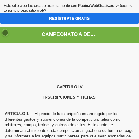
Este sitio web fue creado gratuitamente con
PaginaWebGratis.es
. ¿Quieres
tener tu propio sitio web?
REGÍSTRATE GRATIS
CAMPEONATO A.DE.FU 7 FUENGIROLA - MIJAS
2025-2026
EFU 7, 2025-2026
CAPITULO IV
INSCRIPCIONES Y FICHAS
25-2026
UEVAS, ADEFU 7, 2025-2026
ARTICULO 1 –
El precio de la inscripción estará regido por los
diferentes gastos y subvenciones de la competición, tales como
arbitrajes, campo, trofeos y entrega de estos. Esta cuota se
 2025-2026
determinara al inicio de cada competición al igual que su forma de pago
y se informara a los equipos participantes para que sean abonadas de
RTIVIDAD 2024-2025